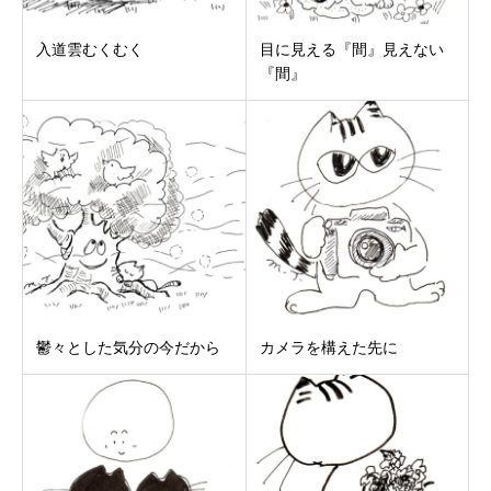
入道雲むくむく
目に見える『間』見えない
『間』
鬱々とした気分の今だから
カメラを構えた先に