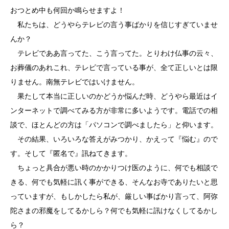
おつとめ中も何回か鳴らせますよ！
私たちは、どうやらテレビの言う事ばかりを信じすぎていませ
んか？
テレビでああ言ってた、こう言ってた。とりわけ仏事の云々、
お葬儀のあれこれ、テレビで言っている事が、全て正しいとは限
りません。南無テレビではいけません。
果たして本当に正しいのかどうか悩んだ時、どうやら最近はイ
ンターネットで調べてみる方が非常に多いようです。電話での相
談で、ほとんどの方は「パソコンで調べましたら」と仰います。
その結果、いろいろな答えがみつかり、かえって『悩む』ので
す。そして『匿名で』訊ねてきます。
ちょっと具合が悪い時のかかりつけ医のように、何でも相談で
きる、何でも気軽に訊く事ができる、そんなお寺でありたいと思
っていますが、もしかしたら私が、厳しい事ばかり言って、阿弥
陀さまの邪魔をしてるかしら？何でも気軽に訊けなくしてるかし
ら？