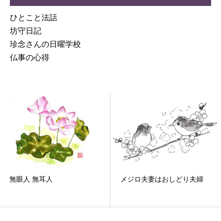
ひとこと法話
坊守日記
珍念さんの日曜学校
仏事の心得
無眼人 無耳人
メジロ夫妻はおしどり夫婦