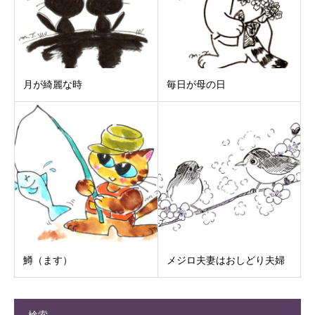
月が綺麗な時
毎日が母の日
鱒（ます）
メジロ夫妻はおしどり夫婦
検索