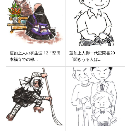
蓮如上人の御生涯 12「堅田
蓮如上人御一代記聞書20
本福寺での報...
「聞きうる人は...