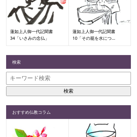
蓮如上人御一代記聞書
蓮如上人御一代記聞書
34「いさみの念仏」
10「その籠を水につ...
検索
おすすめ仏教コラム