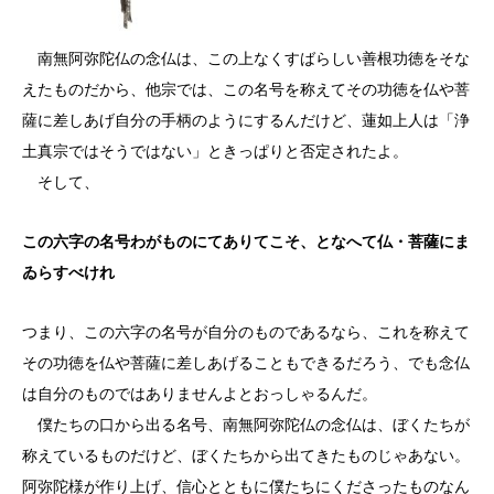
南無阿弥陀仏の念仏は、この上なくすばらしい善根功徳をそな
えたものだから、他宗では、この名号を称えてその功徳を仏や菩
薩に差しあげ自分の手柄のようにするんだけど、蓮如上人は「浄
土真宗ではそうではない」ときっぱりと否定されたよ。
そして、
この六字の名号わがものにてありてこそ、となへて仏・菩薩にま
ゐらすべけれ
つまり、この六字の名号が自分のものであるなら、これを称えて
その功徳を仏や菩薩に差しあげることもできるだろう、でも念仏
は自分のものではありませんよとおっしゃるんだ。
僕たちの口から出る名号、南無阿弥陀仏の念仏は、ぼくたちが
称えているものだけど、ぼくたちから出てきたものじゃあない。
阿弥陀様が作り上げ、信心とともに僕たちにくださったものなん