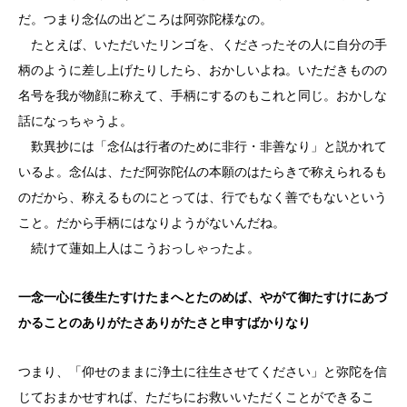
だ。つまり念仏の出どころは阿弥陀様なの。
たとえば、いただいたリンゴを、くださったその人に自分の手
柄のように差し上げたりしたら、おかしいよね。いただきものの
名号を我が物顔に称えて、手柄にするのもこれと同じ。おかしな
話になっちゃうよ。
歎異抄には「念仏は行者のために非行・非善なり」と説かれて
いるよ。念仏は、ただ阿弥陀仏の本願のはたらきで称えられるも
のだから、称えるものにとっては、行でもなく善でもないという
こと。だから手柄にはなりようがないんだね。
続けて蓮如上人はこうおっしゃったよ。
一念一心に後生たすけたまへとたのめば、やがて御たすけにあづ
かることのありがたさありがたさと申すばかりなり
つまり、「仰せのままに浄土に往生させてください」と弥陀を信
じておまかせすれば、ただちにお救いいただくことができるこ