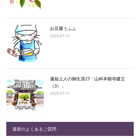
お豆腐うふふ
2026.07.15
蓮如上人の御生涯27「山科本願寺建立
（3）」
2026.07.15
最新のよくあるご質問