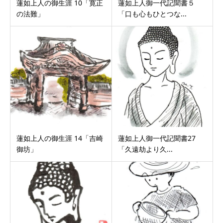
蓮如上人の御生涯 10「寛正
蓮如上人御一代記聞書５
の法難」
「口も心もひとつな...
蓮如上人の御生涯 14「吉崎
蓮如上人御一代記聞書27
御坊」
「久遠劫より久...