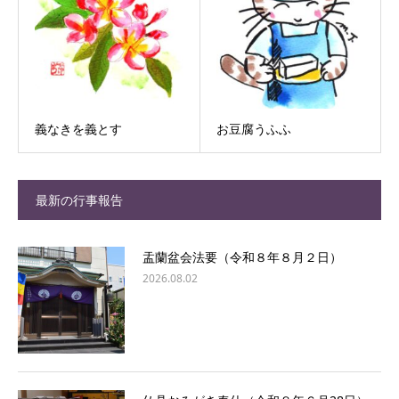
義なきを義とす
お豆腐うふふ
最新の行事報告
盂蘭盆会法要（令和８年８月２日）
2026.08.02