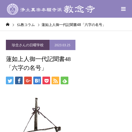
仏教コラム
蓮如上人御一代記聞書48「六字の名号」
珍念さんの日曜学校
2023.03.25
蓮如上人御一代記聞書48
「六字の名号」