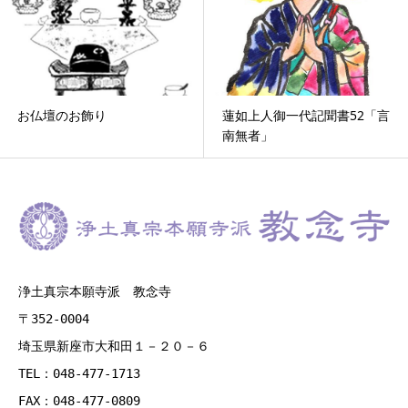
お仏壇のお飾り
蓮如上人御一代記聞書52「言
南無者」
浄土真宗本願寺派 教念寺
〒352-0004
埼玉県新座市大和田１－２０－６
TEL：048-477-1713
FAX：048-477-0809