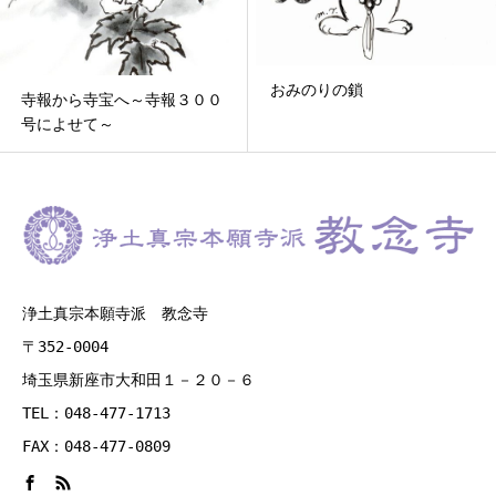
おみのりの鎖
寺報から寺宝へ～寺報３００
号によせて～
浄土真宗本願寺派 教念寺
〒352-0004
埼玉県新座市大和田１－２０－６
TEL：048-477-1713
FAX：048-477-0809