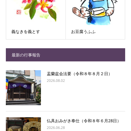
義なきを義とす
お豆腐うふふ
最新の行事報告
盂蘭盆会法要（令和８年８月２日）
2026.08.02
仏具おみがき奉仕（令和８年６月28日）
2026.06.28