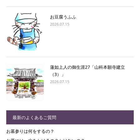
お豆腐うふふ
2026.07.15
蓮如上人の御生涯27「山科本願寺建立
（3）」
2026.07.15
最新のよくあるご質問
お墓参りは何をするの？