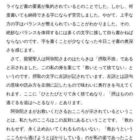
ライなど書の要素が集約されているとのことでした。しかし、何
度書いても納得できる字にならず苦労しました。やがて、上手な
方の字はバランスが整えられていることがわかりました。その、
絶妙なバランスを体得するには多くの文字に接して自ら書かねば
ならないのです。字を書くことが少なくなった今日こそ書の奥深
さを感じます。
さて、親鸞聖人は阿弥陀さまのはたらきは「摂取不捨」である
と示されました。この私の身を案じて「救いとって捨てない」と
いうのです。摂取の文字に左訓が記されています。左訓とは語句
の意味や読み方を左側に記したもので味わいに奥行きを与えてく
れます。ここに「ひとたびとりて永く捨てぬなり」「摂はものの
逃ぐるを追はへとるなり」とあります。
阿弥陀さまがお救いくださるおこころが示されているというこ
とは、私たちのこころはこの反対にあるということです。「救わ
れもせず、永く止めおいてくれるものもいない」「救おうという
こころから逃げようとばかりしている」のが私の姿であったこと