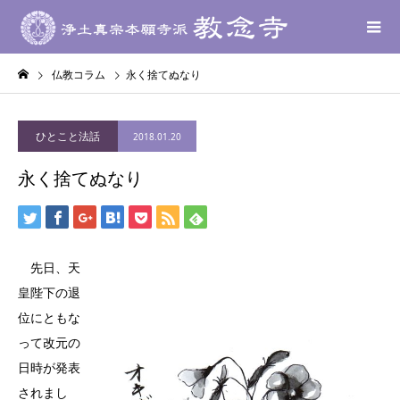
仏教コラム
永く捨てぬなり
ひとこと法話
2018.01.20
永く捨てぬなり
先日、天
皇陛下の退
位にともな
って改元の
日時が発表
されまし