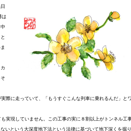
先日
博は
本中
」と
いま
らカ
。そ
カ
が実際に走っていて、「もうすぐこんな列車に乗れるんだ」と
ても実現していません。この工事の実に８割以上がトンネル工
しないという大深度地下法という法律に基づいて地下深くを掘