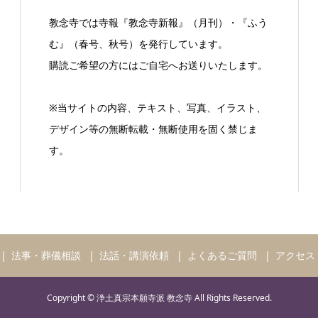
教念寺では寺報『教念寺新報』（月刊）・『ふう
む』（春号、秋号）を発行しています。
購読ご希望の方にはご自宅へお送りいたします。
※当サイトの内容、テキスト、写真、イラスト、
デザイン等の無断転載・無断使用を固く禁じま
す。
法事・葬儀相談
法話・講演依頼
よくあるご質問
アクセス
Copyright © 浄土真宗本願寺派 教念寺 All Rights Reserved.