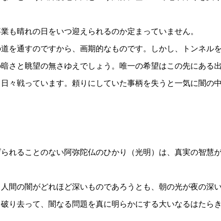
業も晴れの日をいつ迎えられるのか定まっていません。
道を通すのですから、画期的なものです。しかし、トンネル
の暗さと眺望の無さゆえでしょう。唯一の希望はこの先にある
と日々戦っています。頼りにしていた事柄を失うと一気に闇の
げられることのない阿弥陀仏のひかり（光明）は、真実の智慧
人間の闇がどれほど深いものであろうとも、朝の光が夜の深
を破り去って、闇なる問題を真に明らかにする大いなるはたら