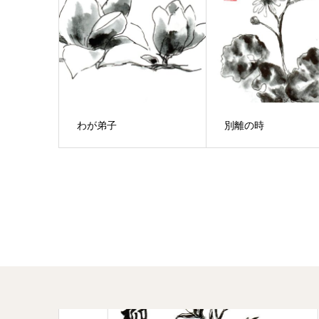
わが弟子
別離の時