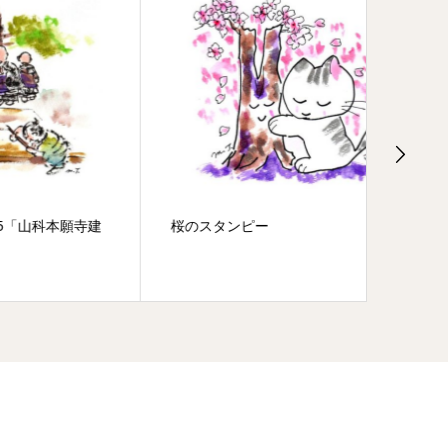
願寺建
桜のスタンピー
蓮如上
人はま