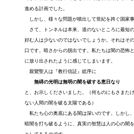
進める計画でした。
しかし、様々な問題が噴出して世紀を跨ぐ国家事
さて、トンネルは本来、道のないところに最短の
好む人は少ないのではないでしょうか。それはそ
口です。暗さからの脱出です。私たちは闇の恐怖
に放り出されたように感じてしまいます。
親鸞聖人は『教行信証』総序に
無碍の光明は無明の闇を破する恵日なり
と、お示しくださいました。（何ものにもさまた
ない人間の闇を破る太陽である）
私たち心の奥底にある闇は深いのです。しかし、
暗闇を打ち破るように、真実の智慧は人の心の闇