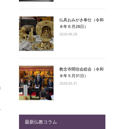
仏具おみがき奉仕（令和
８年６月28日）
を
2026.06.28
出
中
教念寺聞信会総会（令和
８年５月31日）
2026.05.31
が
い
き
最新仏教コラム