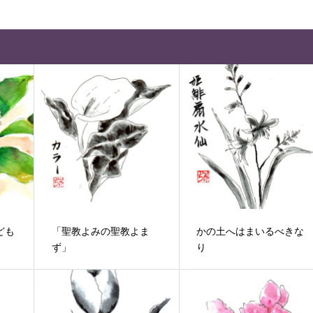
ども
「聖教よみの聖教よま
かの土へはまいるべきな
ず」
り