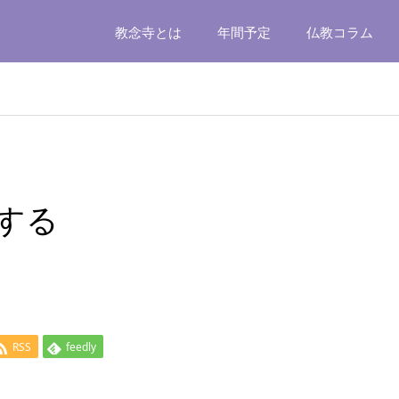
教念寺とは
年間予定
仏教コラム
する
RSS
feedly