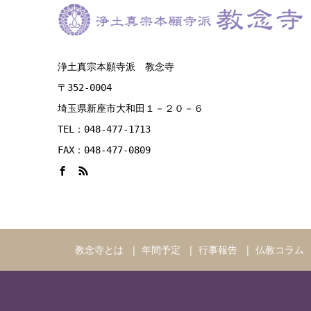
浄土真宗本願寺派 教念寺
〒352-0004
埼玉県新座市大和田１－２０－６
TEL：048-477-1713
FAX：048-477-0809
教念寺とは
年間予定
行事報告
仏教コラム