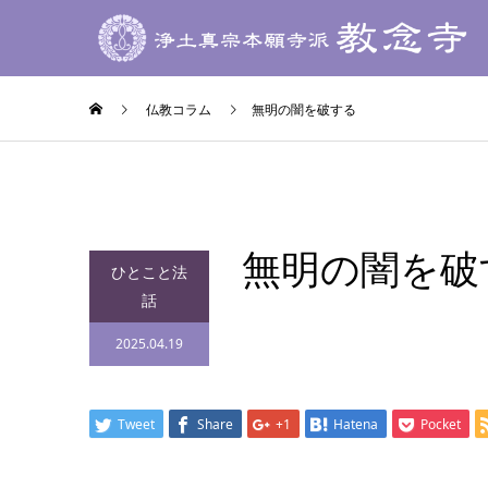
仏教コラム
無明の闇を破する
無明の闇を破
ひとこと法
話
2025.04.19
Tweet
Share
+1
Hatena
Pocket