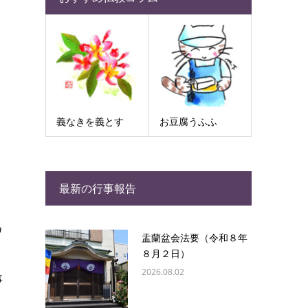
義なきを義とす
お豆腐うふふ
最新の行事報告
ワ
盂蘭盆会法要（令和８年
８月２日）
2026.08.02
事
り