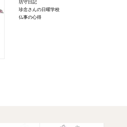
坊守日記
珍念さんの日曜学校
仏事の心得