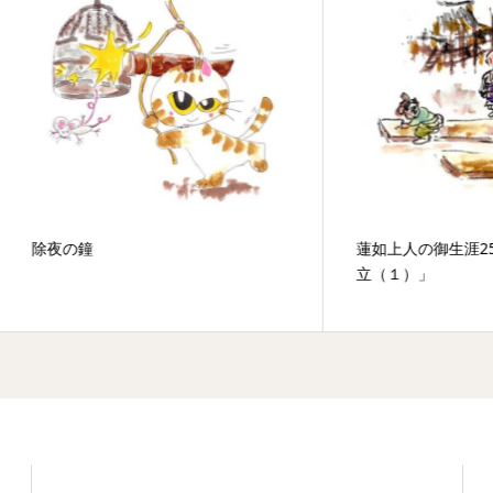
の鐘
蓮如上人の御生涯25「山科本
立（１）」