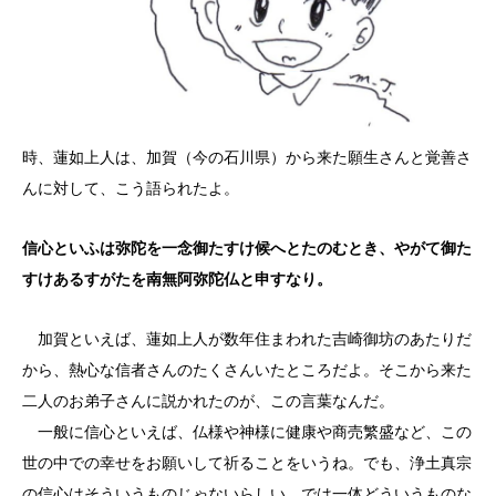
時、蓮如上人は、加賀（今の石川県）から来た願生さんと覚善さ
んに対して、こう語られたよ。
信心といふは弥陀を一念御たすけ候へとたのむとき、やがて御た
すけあるすがたを南無阿弥陀仏と申すなり。
加賀といえば、蓮如上人が数年住まわれた吉崎御坊のあたりだ
から、熱心な信者さんのたくさんいたところだよ。そこから来た
二人のお弟子さんに説かれたのが、この言葉なんだ。
一般に信心といえば、仏様や神様に健康や商売繁盛など、この
世の中での幸せをお願いして祈ることをいうね。でも、浄土真宗
の信心はそういうものじゃないらしい。では一体どういうものな