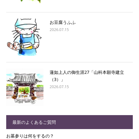
お豆腐うふふ
2026.07.15
蓮如上人の御生涯27「山科本願寺建立
（3）」
2026.07.15
最新のよくあるご質問
お墓参りは何をするの？