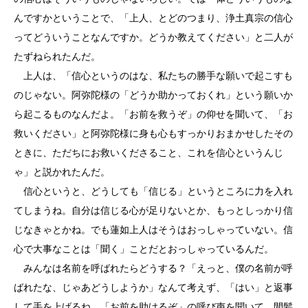
んですかということで、「上人、とどのつまり、浄土真宗の信心
ってどういうことなんですか。どうか教えてください」と二人が
たずねられたんだ。
上人は、「信心というのはな、私たちの勝手な願いで起こすも
のじゃない。阿弥陀様の「どうか助かっておくれ」という願いか
ら起こるものなんだよ。「お前を救うぞ」の仰せを聞いて、「お
救いください」と阿弥陀様に身も心もすっかりおまかせしたその
ときに、ただちにお救いくださること、これを信心というんじ
ゃ」と説かれたんだ。
信心というと、どうしても「信じる」というところに力を入れ
てしまうね。自分は信じる心が足りないとか、もっとしっかり信
じなきゃとかね。でも蓮如上人はそうはおっしゃっていない。信
心で大事なことは「聞く」ことだとおっしゃっているんだ。
みんなは名前を呼ばれたらどうする？「えっと、僕の名前が呼
ばれたな、じゃあどうしようか」なんて考えず、「はい」と返事
して手を上げるね。「お前を助けるぞ」の呼び声を聞いて、間髪