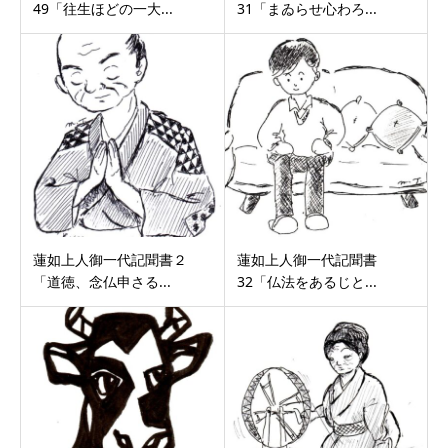
49「往生ほどの一大...
31「まゐらせ心わろ...
蓮如上人御一代記聞書２
蓮如上人御一代記聞書
「道徳、念仏申さる...
32「仏法をあるじと...