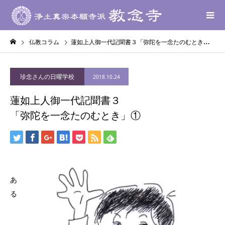
仏教コラム
蓮如上人御一代記聞書３「弥陀を一念たのむとき」①
珍念さんの日曜学校
2018.10.24
蓮如上人御一代記聞書３
「弥陀を一念たのむとき」①
あ
る