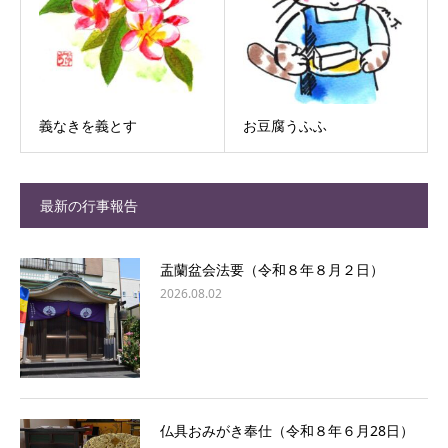
義なきを義とす
お豆腐うふふ
最新の行事報告
盂蘭盆会法要（令和８年８月２日）
2026.08.02
仏具おみがき奉仕（令和８年６月28日）