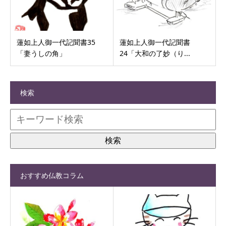
蓮如上人御一代記聞書35
蓮如上人御一代記聞書
「妻うしの角」
24「大和の了妙（り...
検索
おすすめ仏教コラム