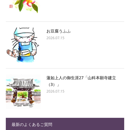
お豆腐うふふ
2026.07.15
蓮如上人の御生涯27「山科本願寺建立
（3）」
2026.07.15
最新のよくあるご質問