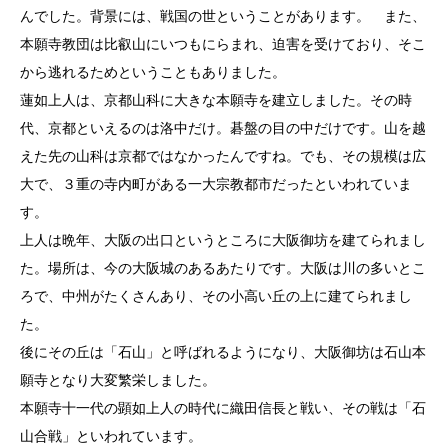
んでした。背景には、戦国の世ということがあります。 また、
本願寺教団は比叡山にいつもにらまれ、迫害を受けており、そこ
から逃れるためということもありました。
蓮如上人は、京都山科に大きな本願寺を建立しました。その時
代、京都といえるのは洛中だけ。碁盤の目の中だけです。山を越
えた先の山科は京都ではなかったんですね。でも、その規模は広
大で、３重の寺内町がある一大宗教都市だったといわれていま
す。
上人は晩年、大阪の出口というところに大阪御坊を建てられまし
た。場所は、今の大阪城のあるあたりです。大阪は川の多いとこ
ろで、中州がたくさんあり、その小高い丘の上に建てられまし
た。
後にその丘は「石山」と呼ばれるようになり、大阪御坊は石山本
願寺となり大変繁栄しました。
本願寺十一代の顕如上人の時代に織田信長と戦い、その戦は「石
山合戦」といわれています。