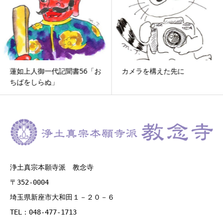
蓮如上人御一代記聞書56「お
カメラを構えた先に
ちばをしらぬ」
浄土真宗本願寺派 教念寺
〒352-0004
埼玉県新座市大和田１－２０－６
TEL：048-477-1713